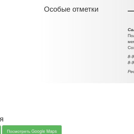
Особые отметки
Са
По
ме
Со
8-
8-
Ре
ия
Посмотреть Google Maps