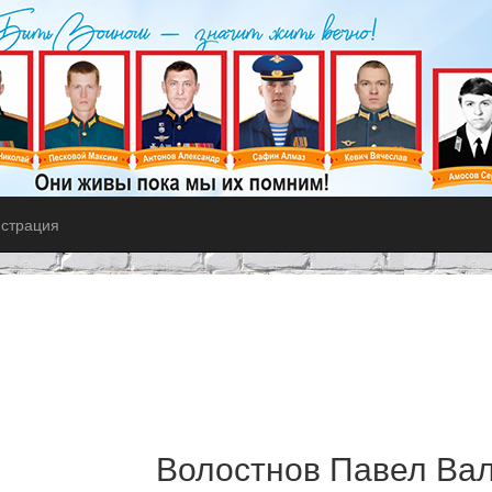
истрация
Волостнов Павел Ва